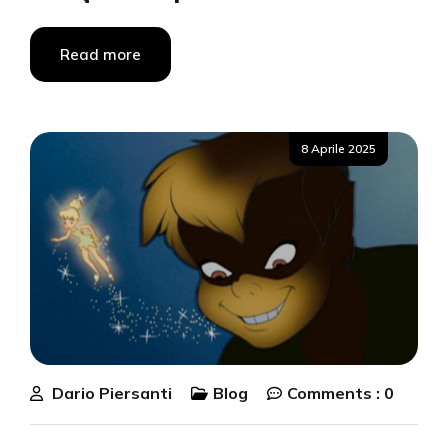
Read more
Posted
8 Aprile 2025
on
Dario Piersanti
Blog
Comments :
0