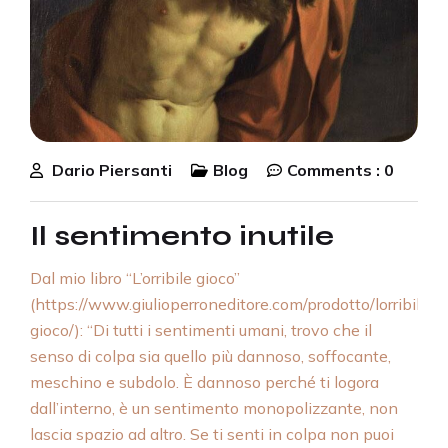
Dario Piersanti
Blog
Comments :
0
Il sentimento inutile
Dal mio libro “L’orribile gioco”
(https://www.giulioperroneditore.com/prodotto/lorribile-
gioco/): “Di tutti i sentimenti umani, trovo che il
senso di colpa sia quello più dannoso, soffocante,
meschino e subdolo. È dannoso perché ti logora
dall’interno, è un sentimento monopolizzante, non
lascia spazio ad altro. Se ti senti in colpa non puoi